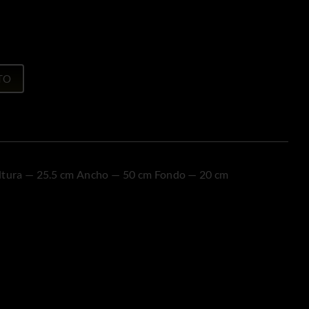
:
,00 €.
00 €.
TO
ltura — 25.5 cm Ancho — 50 cm Fondo — 20 cm