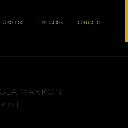
E NOSOTROS
INSPIRACIÓN
CONTACTO
NGLA MARRÓN
30% Off
cio
cio
ginal
ual