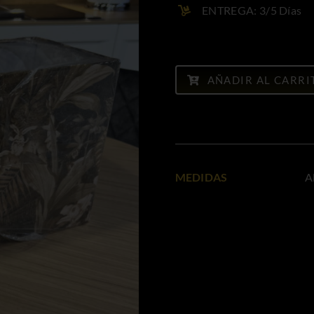
era
es:
ENTREGA: 3/5 Días
116
81,
Tulipa
jungla
AÑADIR AL CARRI
marrón
cantidad
MEDIDAS
A