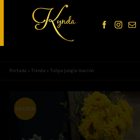
Saltar
al
contenido
Portada
»
Tienda
»
Tulipa jungla marrón
OFERTA