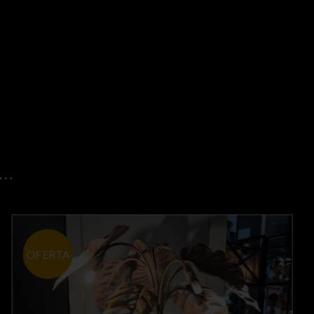
R…
OFERTA