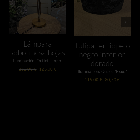
DETALLES
DETALLES
Lámpara
Tulipa terciopelo
sobremesa hojas
negro interior
Iluminación
,
Outlet "Expo"
dorado
El
El
232,00
€
125,00
€
Iluminación
,
Outlet "Expo"
precio
precio
El
El
115,00
€
80,50
€
original
actual
precio
precio
era:
es:
original
actual
232,00 €.
125,00 €.
era:
es:
115,00 €.
80,50 €.