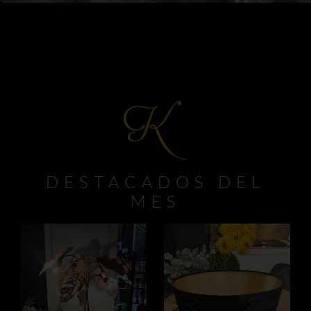
Inspiración
Contacto
DESTACADOS DEL
MES
AÑADIR AL
AÑADIR AL
CARRITO
CARRITO
/
/