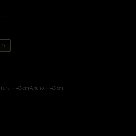
nal
l
as
0 €.
0 €.
TO
ltura — 43 cm Ancho — 43 cm