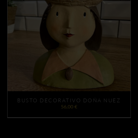
AÑADIR AL CARRITO
DETALLES
/
BUSTO DECORATIVO DOÑA NUEZ
56,00
€