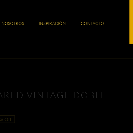
E NOSOTROS
INSPIRACIÓN
CONTACTO
PARED VINTAGE DOBLE
% Off
io
io