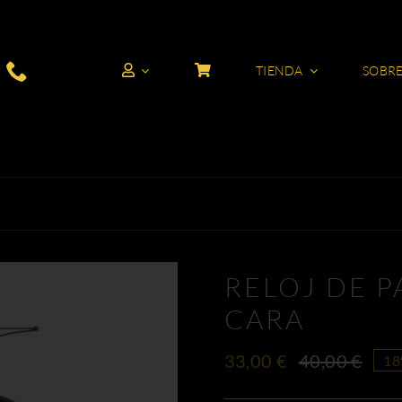
TIENDA
SOBR
RELOJ DE 
CARA
33,00
€
40,00
€
18
El
El
prec
prec