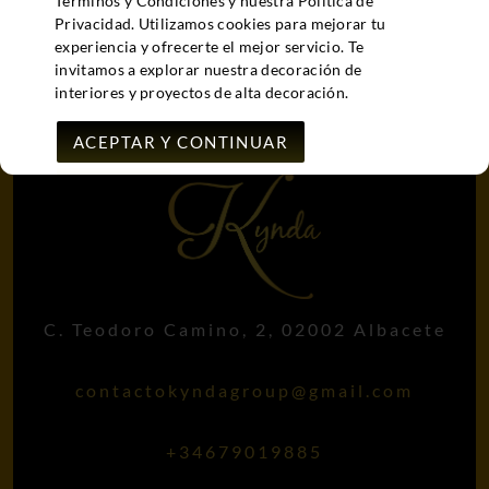
Términos y Condiciones y nuestra Política de
original
actual
Privacidad. Utilizamos cookies para mejorar tu
era:
es:
experiencia y ofrecerte el mejor servicio. Te
2.400,00 €.
1.850,00 €.
invitamos a explorar nuestra decoración de
interiores y proyectos de alta decoración.
ACEPTAR Y CONTINUAR
MAS INFO..
C. Teodoro Camino, 2, 02002 Albacete
contactokyndagroup@gmail.com
+34679019885