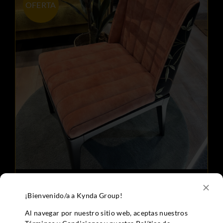
OFERTA
Inspiración
Contacto
AÑADIR AL CARRITO
DETALLES
/
PACK DE 4 SILLAS DE COMEDOR
NUA
¡Bienvenido/a a Kynda Group!
El
El
1.850,00
€
2.400,00
€
Al navegar por nuestro sitio web, aceptas nuestros
precio
precio