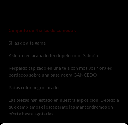
sillas
de
comedor
Nua
Conjunto de 4 sillas de comedor.
cantidad
Sillas de alta gama
Asiento en acabado terciopelo color Salmón.
Respaldo tapizado en una tela con motivos florales
bordados sobre una base negra GANCEDO
Patas color negro lacado.
Las piezas han estado en nuestra exposición. Debido a
que cambiamos el escaparate las mantendremos en
oferta hasta agotarlas.
Debido a que el mobiliario ha de transportarse con