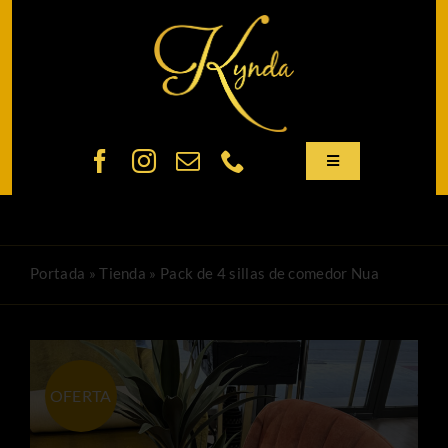
Saltar
al
contenido
Toggle
Navigation
Mi Cuenta
Portada
»
Tienda
»
Pack de 4 sillas de comedor Nua
Carrito
Tienda
OFERTA
Sobre nosotros