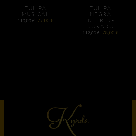
TULIPA
TULIPA
MUSICAL
NEGRA
El
El
INTERIOR
77,00
€
110,00
€
o
precio
precio
DORADO
l
original
actual
El
El
78,00
€
112,00
€
era:
es:
precio
precio
€.
110,00 €.
77,00 €.
original
actual
era:
es:
112,00 €.
78,00 €.