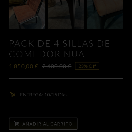
PACK DE 4 SILLAS DE
COMEDOR NUA
1.850,00
€
2.400,00
€
23% Off
El
El
precio
precio
original
actual
era:
es:
ENTREGA: 10/15 Días
2.400,00 €.
1.850,00 €.
Pack
de
AÑADIR AL CARRITO
4