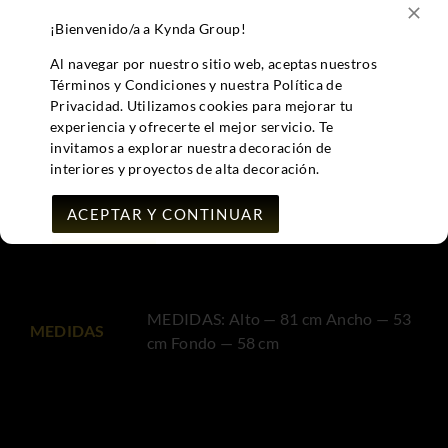
agencias mas específicas para conservar la integridad
¡Bienvenido/a a Kynda Group!
del producto, una vez se confirme el pago, se
Al navegar por nuestro sitio web, aceptas nuestros
procederá a iniciar el trámite de envío previo contacto
Términos y Condiciones y nuestra Política de
con el cliente para dar el mejor servicio posible.
Privacidad. Utilizamos cookies para mejorar tu
experiencia y ofrecerte el mejor servicio. Te
Se proporcionarán fotografias de cada silla para
invitamos a explorar nuestra decoración de
corroborar el buen estado de las mismas para la
interiores y proyectos de alta decoración.
conformidad del cliente.
ACEPTAR Y CONTINUAR
MAS INFO..
MEDIDAS: Alto — 81 cm Ancho — 53
MEDIDAS
cm Fondo — 58 cm